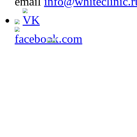
email
info@whiteclinic.r