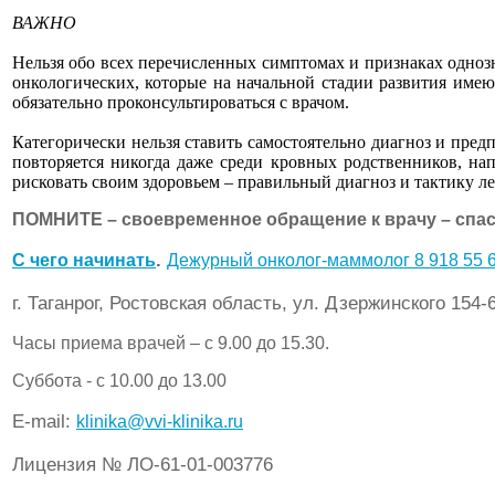
ВАЖНО
Нельзя обо всех перечисленных симптомах и признаках однозн
онкологических, которые на начальной стадии развития име
обязательно проконсультироваться с врачом.
Категорически нельзя ставить самостоятельно диагноз и пре
повторяется никогда даже среди кровных родственников, на
рисковать своим здоровьем – правильный диагноз и тактику ле
ПОМНИТЕ – своевременное обращение к врачу – спас
.
C чего начинать
Дежурный онколог-маммолог 8 918 55 6
г. Таганрог, Ростовская область, ул. Дзержинского 154-
Часы приема врачей – с 9.00 до 15.30.
Суббота - с 10.00 до 13.00
Е-mail:
klinika@vvi-klinika.ru
Лицензия № ЛО-61-01-003776