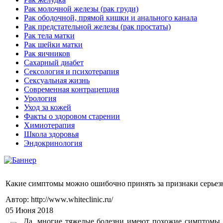
Рак молочной железы (рак груди)
Рак ободочной, прямой кишки и анального канала
Рак предстательной железы (рак простаты)
Рак тела матки
Рак шейки матки
Рак яичников
Сахарный диабет
Сексология и психотерапия
Сексуальная жизнь
Современная контрацепция
Урология
Уход за кожей
Факты о здоровом старении
Химиoтерапия
Школа здоровья
Эндокринология
Какие симптомы можно ошибочно принять за признаки серьез
Автор: http://www.whiteclinic.ru/
05 Июня 2018
Да, многие тяжелые болезни имеют похожие симптомы с