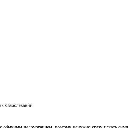
ных заболеваний
 обычным недомоганием, поэтому ненужно сразу искать симпт