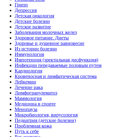
Грипп
Депрессия
Детская онкология
Детские болезни
Детское развитие
Заболевания молочных желез
Здоровое питание. Диеты
Здоровье и душевное равновесие
Из истории болезни
Иммунология
Импотенция (эректильная дисфункция)
Инфекции передаваемые половым путем
Кардиология
Кровеносная и лимфатическая система
Лейкемии
Лечение рака
Лимфогранулематоз
Маммология
Медицина в спорте
Менопауза
Микробиология, вирусология
Педиатрия (детские болезни)
Проблемная кожа
Путь к себе
Рак желудка