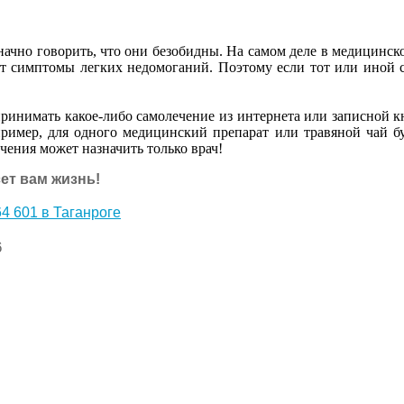
ачно говорить, что они безобидны. На самом деле в медицинско
ют симптомы легких недомоганий. Поэтому если тот или иной с
дпринимать какое-либо самолечение из интернета или записной
пример, для одного медицинский препарат или травяной чай б
чения может назначить только врач!
ет вам жизнь!
4 601 в Таганроге
6