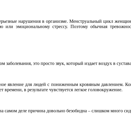
о серьезные нарушения в организме. Менструальный цикл женщи
ю или эмоциональному стрессу. Поэтому обычная тревожност
ом заболевания, это просто звук, который издает воздух в сустава
енное явление для людей с пониженным кровяным давлением. Ко
т времени, в результате чувствуется легкое головокружение.
а самом деле причина довольно безобидна – слишком много сиди