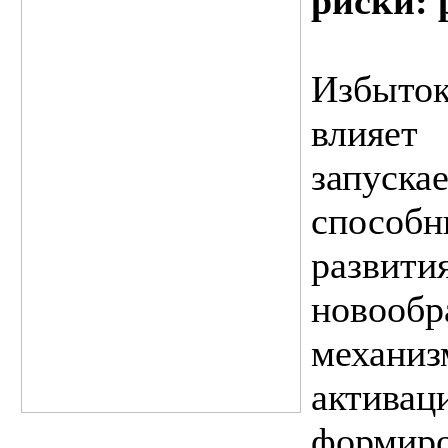
риски: 
Избыто
влияе
запуск
способ
разв
новообр
механ
актива
формир