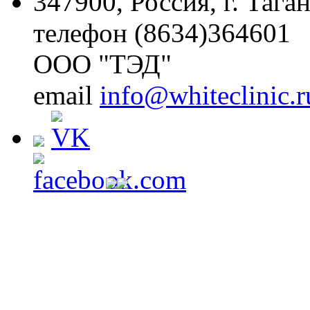
347900, Россия, г. Тага
телефон (8634)364601
ООО "ТЭД"
email
info@whiteclinic.r