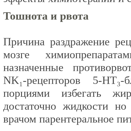
Тошнота и рвота
Причина раздражение рец
мозге химиопрепарат
назначенные противорво
NK₁-рецепторов 5‑HT₃-
порциями избегать ж
достаточно жидкости но
врачом парентеральное пи