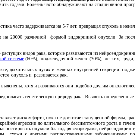
вить годами. Болезнь часто обнаруживают на стадии явной прог
тика часто задерживается на 5-7 лет, превращая опухоль в неи
к на 20000 различной формой эндокринной опухоли. За после
 растущих видов рака, которые развиваются из нейроэндокринн
ной системе
(60%), поджелудочной железе (30%), легких, груди, 
те, дыхательных путях и железах внутренней секреции: подж
ется опухоль и развивается рак.
выяснены, хотя и развиваются они подобно другим онкологиче
полагать генетическую природу рака. Выявить определенные ри
авляет дискомфорта, пока не достигает запущенной формы, расп
крайней агрессии до длительного бессимптомного роста и течен
агностировать опухоли благодаря «маркерам», нейроэндокринну
мы схожи с другими распространенными заболеваниями: поте