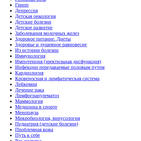
Грипп
Депрессия
Детская онкология
Детские болезни
Детское развитие
Заболевания молочных желез
Здоровое питание. Диеты
Здоровье и душевное равновесие
Из истории болезни
Иммунология
Импотенция (эректильная дисфункция)
Инфекции передаваемые половым путем
Кардиология
Кровеносная и лимфатическая система
Лейкемии
Лечение рака
Лимфогранулематоз
Маммология
Медицина в спорте
Менопауза
Микробиология, вирусология
Педиатрия (детские болезни)
Проблемная кожа
Путь к себе
Рак желудка