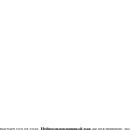
астает год от года.
Нейроэндокринный рак
не исключение, но