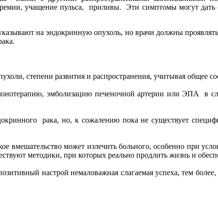
еремии, учащение пульса, приливы. Эти симптомы могут дать о
указывают на эндокринную опухоль, но врачи должны проявля
ака.
пухоли, степени развития и распространения, учитывая общее со
онотерапию, эмболизацию печеночной артерии или ЭПА в слу
окринного рака, но, к сожалению пока не существует специфи
кое вмешательство может излечить больного, особенно при усл
ествуют методики, при которых реально продлить жизнь и обеспе
позитивный настрой немаловажная слагаемая успеха, тем более