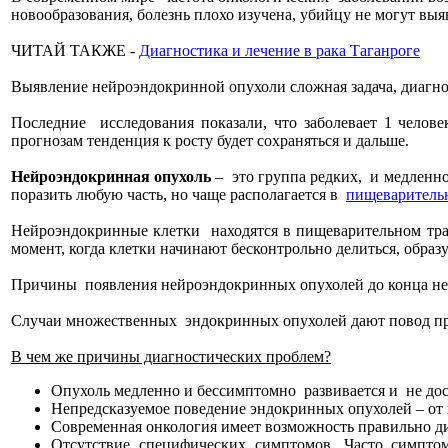
новообразования, болезнь плохо изучена, убийцу не могут выя
ЧИТАЙ ТАКЖЕ -
Диагностика и лечение в рака Таганроге
Выявление нейроэндокринной опухоли сложная задача, диагнос
Последние исследования показали, что заболевает 1 челове
прогнозам тенденция к росту будет сохраняться и дальше.
Нейроэндокринная опухоль
– это группа редких, и медленно
поразить любую часть, но чаще располагается в
пищеваритель
Нейроэндокринные клетки находятся в пищеварительном трак
момент, когда клетки начинают бесконтрольно делиться, образу
Причины появления нейроэндокринных опухолей до конца не 
Случаи множественных эндокринных опухолей дают повод пред
В чем же причины диагностических проблем?
Опухоль медленно и бессимптомно развивается и не дост
Непредсказуемое поведение эндокринных опухолей – от 
Современная онкология имеет возможность правильно ди
Отсутствие специфических симптомов. Часто симпто