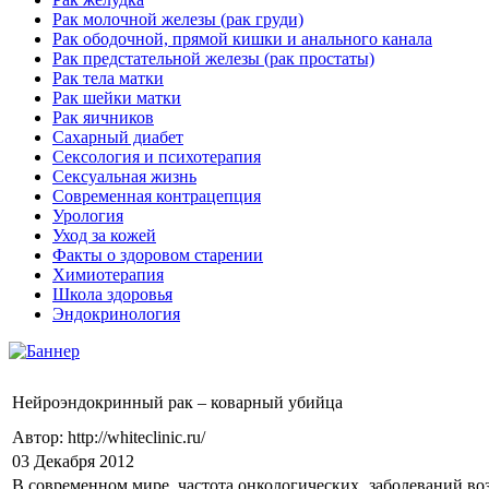
Рак молочной железы (рак груди)
Рак ободочной, прямой кишки и анального канала
Рак предстательной железы (рак простаты)
Рак тела матки
Рак шейки матки
Рак яичников
Сахарный диабет
Сексология и психотерапия
Сексуальная жизнь
Современная контрацепция
Урология
Уход за кожей
Факты о здоровом старении
Химиoтерапия
Школа здоровья
Эндокринология
Нейроэндокринный рак – коварный убийца
Автор: http://whiteclinic.ru/
03 Декабря 2012
В современном мире частота онкологических заболеваний возр