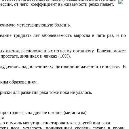
рессии, от чего коэффициент выживаемости резко падает.
злечимую метастазирующую болезнь.
дние тридцать лет заболеваемость выросла в пять раз, и по
ых клеток, расположенных по всему организму. Болезнь может
простате, яичниках и яичках (10%).
елудочной, надпочечниках, щитовидной железе и гипофизе. В
ским образованиям.
ски для развития рака тоже пока не удалось.
ространяясь на другие органы (метастазы).
ия.
ю опухоль могут диагностировать как другой вид рака.
ря веса, усталость, пониженный уровень сахара в крови,