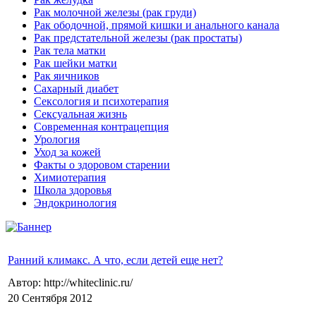
Рак молочной железы (рак груди)
Рак ободочной, прямой кишки и анального канала
Рак предстательной железы (рак простаты)
Рак тела матки
Рак шейки матки
Рак яичников
Сахарный диабет
Сексология и психотерапия
Сексуальная жизнь
Современная контрацепция
Урология
Уход за кожей
Факты о здоровом старении
Химиoтерапия
Школа здоровья
Эндокринология
Ранний климакс. А что, если детей еще нет?
Автор: http://whiteclinic.ru/
20 Сентября 2012