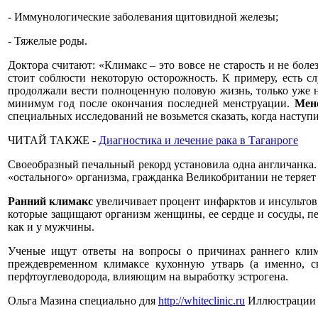
- Иммунологические заболевания щитовидной железы;
- Тяжелые роды.
Доктора считают: «Климакс – это вовсе не старость и не бол
стоит соблюсти некоторую осторожность. К примеру, есть сл
продолжали вести полноценную половую жизнь, только уже не 
минимум год после окончания последней менструации.
Мен
специальных исследований не возьмется сказать, когда насту
ЧИТАЙ ТАКЖЕ -
Диагностика и лечение рака в Таганроге
Своеобразный печальный рекорд установила одна англичанка. К
«остального» организма, гражданка Великобритании не теряет 
Ранний климакс
увеличивает процент инфарктов и инсультов, 
которые защищают организм женщины, ее сердце и сосуды, пе
как и у мужчины.
Ученые ищут ответы на вопросы о причинах раннего клима
преждевременном климаксе кухонную утварь (а именно,
перфтоуглеводорода, влияющим на выработку эстрогена.
Ольга Мазина специально для
http://whiteclinic.ru
Иллюстрации 