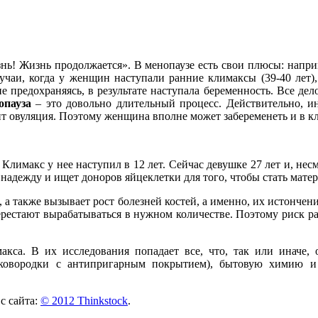
езнь! Жизнь продолжается». В менопаузе есть свои плюсы: напр
учаи, когда у женщин наступали ранние климаксы (39-40 лет),
предохраняясь, в результате наступала беременность. Все дел
опауза
– это довольно длительный процесс. Действительно, 
пит овуляция. Поэтому женщина вполне может забеременеть и в 
лимакс у нее наступил в 12 лет. Сейчас девушке 27 лет и, несм
надежду и ищет доноров яйцеклетки для того, чтобы стать мате
а также вызывает рост болезней костей, а именно, их истончени
рестают вырабатываться в нужном количестве. Поэтому риск раз
кса. В их исследования попадает все, что, так или иначе
 сковородки с антипригарным покрытием), бытовую химию 
с сайта:
© 2012 Thinkstock
.