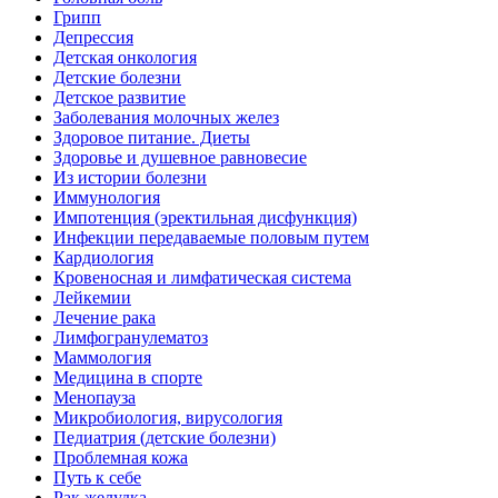
Грипп
Депрессия
Детская онкология
Детские болезни
Детское развитие
Заболевания молочных желез
Здоровое питание. Диеты
Здоровье и душевное равновесие
Из истории болезни
Иммунология
Импотенция (эректильная дисфункция)
Инфекции передаваемые половым путем
Кардиология
Кровеносная и лимфатическая система
Лейкемии
Лечение рака
Лимфогранулематоз
Маммология
Медицина в спорте
Менопауза
Микробиология, вирусология
Педиатрия (детские болезни)
Проблемная кожа
Путь к себе
Рак желудка