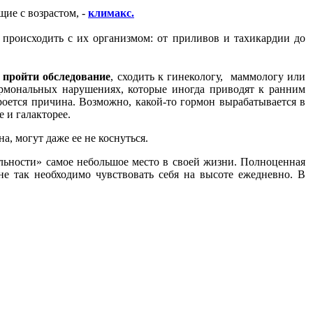
ие с возрастом, -
климакс.
 происходить с их организмом: от приливов и тахикардии до
д
пройти обследование
, сходить к гинекологу, маммологу или
ормональных нарушениях, которые иногда приводят к ранним
роется причина. Возможно, какой-то гормон вырабатывается в
 и галакторее.
а, могут даже ее не коснуться.
альности» самое небольшое место в своей жизни. Полноценная
е так необходимо чувствовать себя на высоте ежедневно. В