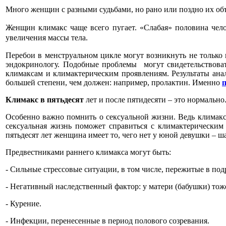
Много женщин с разными судьбами, но рано или поздно их объ
Женщин климакс чаще всего пугает. «Слабая» половина чело
увеличения массы тела.
Перебои в менструальном цикле могут возникнуть не только 
эндокринологу. Подобные проблемы могут свидетельствоват
климаксам и климактерическим проявлениям. Результаты анал
большей степени, чем должен: например, пролактин. Именно
Климакс в пятьдесят
лет и после пятидесяти – это нормально
Особенно важно помнить о сексуальной жизни. Ведь климакс 
сексуальная жизнь поможет справиться с климактерическим
пятьдесят лет женщина имеет то, чего нет у юной девушки –
Предвестниками раннего климакса могут быть:
- Сильные стрессовые ситуации, в том числе, пережитые в под
- Негативный наследственный фактор: у матери (бабушки) тож
- Курение.
- Инфекции, перенесенные в период полового созревания.