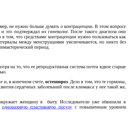
имер, не нужно больше думать о контрацепции. В этом вопросе
 и это подтверждал их гинеколог. После такого диагноза они
о в том, что средствами контрацепции нужно пользоваться как
интервалы между менструациями увеличиваются, но никто без
климактерический период.
отря на то, что ее репродуктивная система почти вдвое старше
рью.
е и, в конечном счете,
остеопороз
. Дело в том, что те гормоны,
вития сердечных заболеваний после климакса у нее такой же,
, окружает женщину в быту. Исследователи уже обвинили в
и
одноразовую пластиковую посуду
с повышенным уровнем