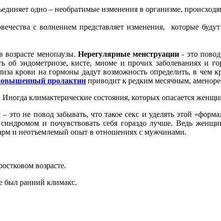
единяет одно – необратимые изменения в организме, происходящ
вечества с волнением представляет изменения, которые будут
в возрасте менопаузы.
Нерегулярные менструации
- это пово
ь об эндометриозе, кисте, миоме и прочих заболеваниях и г
иза крови на гормоны дадут возможность определить, в чем к
повышенный пролактин
приводит к редким месячным, аменорее
. Иногда климактерические состояния, которых опасается женщин
– это не повод забывать, что такое секс и уделять этой «форм
 синдромом и почувствовать себя гораздо лучше. Ведь женщин
 шарм и неотъемлемый опыт в отношениях с мужчинами.
ростковом возрасте.
е был ранний климакс.